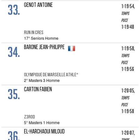
33.
GENOT ANTOINE
1:19:54,
Temps
puce
1:19:48
RUN IN CRES
17° Seniors Homme
34.
BARONE JEAN-PHILIPPE
1:19:58,
Temps
puce
1:19:56
OLYMPIQUE DE MARSEILLE ATHLE*
2° Masters 3 Homme
35.
CARTON FABIEN
1:20:05,
Temps
puce
1:19:58
Z3R0D
5° Masters 1 Homme
36.
EL-HARCHAOUI MILOUD
1:20:07,