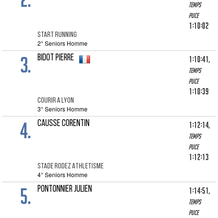
Temps
puce
1:10:02
START RUNNING
2° Seniors Homme
3.
BIDOT PIERRE
1:10:41,
Temps
puce
1:10:39
COURIR A LYON
3° Seniors Homme
4.
CAUSSE CORENTIN
1:12:14,
Temps
puce
1:12:13
STADE RODEZ ATHLETISME
4° Seniors Homme
5.
PONTONNIER JULIEN
1:14:51,
Temps
puce