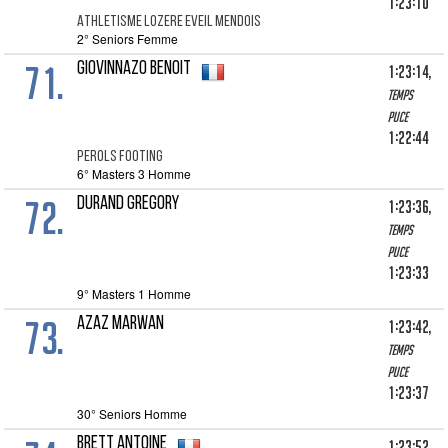
1:23:10
ATHLETISME LOZERE EVEIL MENDOIS
2° Seniors Femme
71.
GIOVINNAZO BENOIT
1:23:14,
Temps
puce
1:22:44
PEROLS FOOTING
6° Masters 3 Homme
72.
DURAND GREGORY
1:23:36,
Temps
puce
1:23:33
9° Masters 1 Homme
73.
AZAZ MARWAN
1:23:42,
Temps
puce
1:23:37
30° Seniors Homme
BRETT ANTOINE
1:23:52,