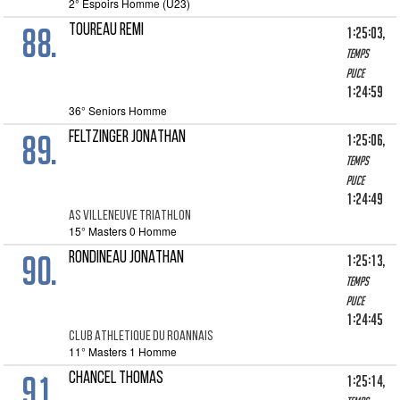
2° Espoirs Homme (U23)
88.
TOUREAU REMI
1:25:03,
Temps
puce
1:24:59
36° Seniors Homme
89.
FELTZINGER JONATHAN
1:25:06,
Temps
puce
1:24:49
AS VILLENEUVE TRIATHLON
15° Masters 0 Homme
90.
RONDINEAU JONATHAN
1:25:13,
Temps
puce
1:24:45
CLUB ATHLETIQUE DU ROANNAIS
11° Masters 1 Homme
91.
CHANCEL THOMAS
1:25:14,