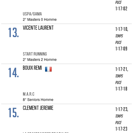
puce
1:17:02
USPA/GAMA
2° Masters 0 Homme
13.
VICENTE Laurent
1:17:10,
Temps
puce
1:17:09
START RUNNING
2° Masters 2 Homme
14.
BOUIX REMI
1:17:21,
Temps
puce
1:17:18
M.A.R.C
8° Seniors Homme
15.
CLEMENT JEREMIE
1:17:23,
Temps
puce
1:17:23