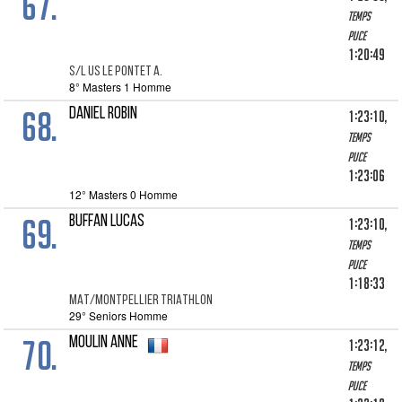
67.
Temps
puce
1:20:49
S/L US LE PONTET A.
8° Masters 1 Homme
68.
DANIEL ROBIN
1:23:10,
Temps
puce
1:23:06
12° Masters 0 Homme
69.
BUFFAN LUCAS
1:23:10,
Temps
puce
1:18:33
MAT/MONTPELLIER TRIATHLON
29° Seniors Homme
70.
MOULIN ANNE
1:23:12,
Temps
puce