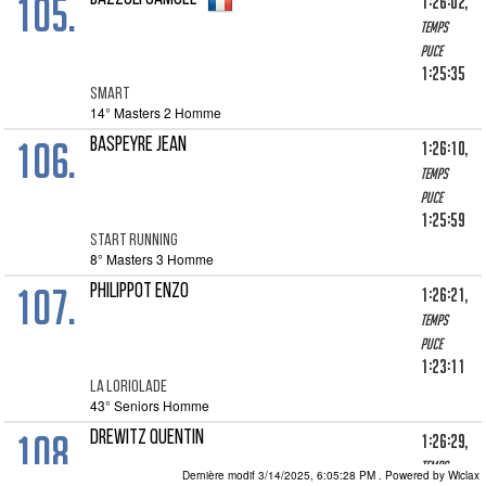
105.
1:26:02,
Temps
puce
1:25:35
SMART
14° Masters 2 Homme
106.
BASPEYRE JEAN
1:26:10,
Temps
puce
1:25:59
START RUNNING
8° Masters 3 Homme
107.
PHILIPPOT ENZO
1:26:21,
Temps
puce
1:23:11
LA LORIOLADE
43° Seniors Homme
108.
DREWITZ QUENTIN
1:26:29,
Temps
Dernière modif 3/14/2025, 6:05:28 PM
. Powered by Wiclax