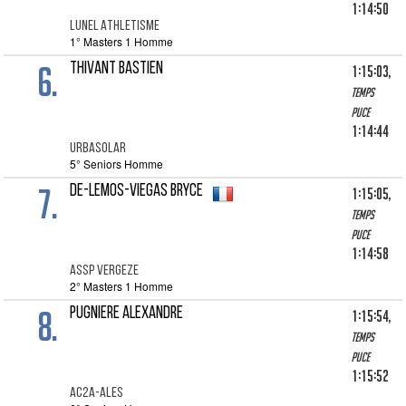
1:14:50
LUNEL ATHLETISME
1° Masters 1 Homme
6.
THIVANT BASTIEN
1:15:03,
Temps
puce
1:14:44
URBASOLAR
5° Seniors Homme
7.
DE-LEMOS-VIEGAS BRYCE
1:15:05,
Temps
puce
1:14:58
ASSP VERGEZE
2° Masters 1 Homme
8.
PUGNIERE ALEXANDRE
1:15:54,
Temps
puce
1:15:52
AC2A-ALES