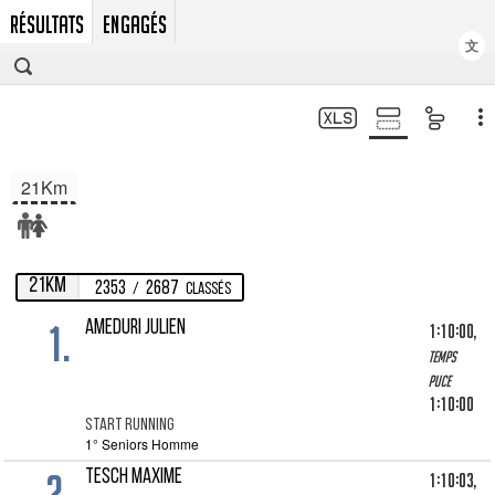
RÉSULTATS
ENGAGÉS
文
21Km
21Km
2353
2687
/
Classés
1.
AMEDURI JULIEN
1:10:00,
Temps
puce
1:10:00
START RUNNING
1° Seniors Homme
2.
TESCH Maxime
1:10:03,