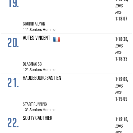
19.
Temps
puce
1:18:07
COURIR A LYON
11° Seniors Homme
20.
AUTES VINCENT
1:18:38,
Temps
puce
1:18:33
BLAGNAC SC
12° Seniors Homme
21.
HAUDEBOURG Bastien
1:19:09,
Temps
puce
1:19:09
START RUNNING
13° Seniors Homme
22.
SOUTY GAUTHIER
1:19:10,
Temps
puce