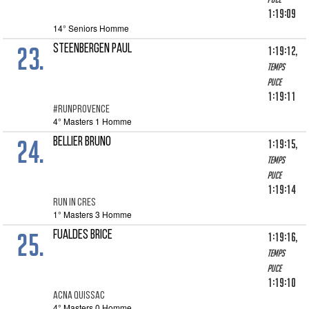
1:19:09
14° Seniors Homme
23.
STEENBERGEN PAUL
1:19:12,
Temps
puce
1:19:11
#RUNPROVENCE
4° Masters 1 Homme
24.
BELLIER Bruno
1:19:15,
Temps
puce
1:19:14
RUN IN CRES
1° Masters 3 Homme
25.
FUALDES BRICE
1:19:16,
Temps
puce
1:19:10
ACNA QUISSAC
4° Masters 0 Homme