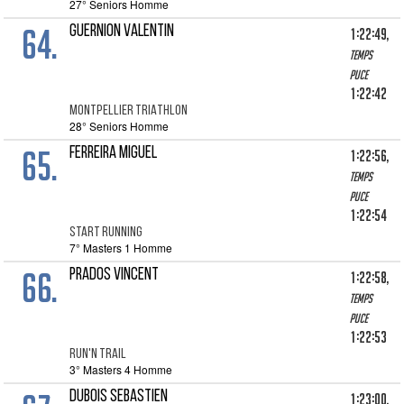
27° Seniors Homme
64.
GUERNION VALENTIN
1:22:49,
Temps
puce
1:22:42
MONTPELLIER TRIATHLON
28° Seniors Homme
65.
FERREIRA MIGUEL
1:22:56,
Temps
puce
1:22:54
START RUNNING
7° Masters 1 Homme
66.
PRADOS VINCENT
1:22:58,
Temps
puce
1:22:53
RUN'N TRAIL
3° Masters 4 Homme
DUBOIS SEBASTIEN
1:23:00,