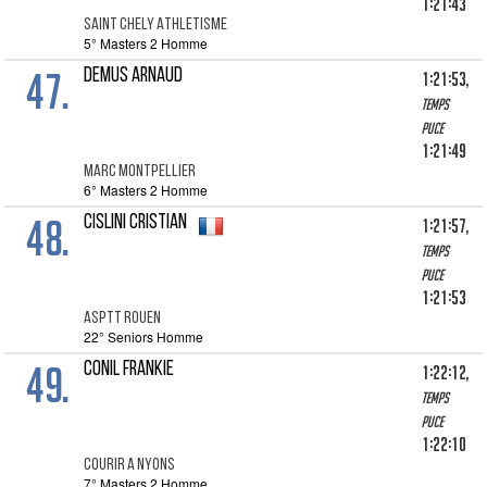
1:21:43
SAINT CHELY ATHLETISME
5° Masters 2 Homme
47.
DEMUS ARNAUD
1:21:53,
Temps
puce
1:21:49
MARC MONTPELLIER
6° Masters 2 Homme
48.
CISLINI CRISTIAN
1:21:57,
Temps
puce
1:21:53
ASPTT ROUEN
22° Seniors Homme
49.
CONIL FRANKIE
1:22:12,
Temps
puce
1:22:10
COURIR A NYONS
7° Masters 2 Homme