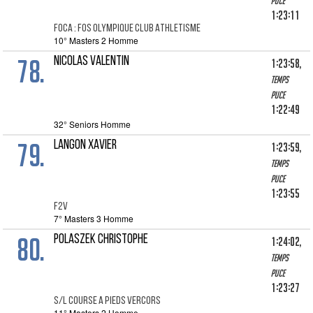
puce
1:23:11
FOCA : FOS OLYMPIQUE CLUB ATHLETISME
10° Masters 2 Homme
78.
NICOLAS VALENTIN
1:23:58,
Temps
puce
1:22:49
32° Seniors Homme
79.
LANGON XAVIER
1:23:59,
Temps
puce
1:23:55
F2V
7° Masters 3 Homme
80.
POLASZEK CHRISTOPHE
1:24:02,
Temps
puce
1:23:27
S/L COURSE A PIEDS VERCORS
11° Masters 2 Homme