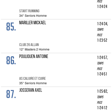
puce
1:24:24
START RUNNING
34° Seniors Homme
85.
MARILLER MICKAEL
1:24:34,
Temps
puce
1:23:52
CLUB 26 ALLAN
12° Masters 2 Homme
86.
POULIQUEN ANTOINE
1:24:57,
Temps
puce
1:24:51
AS CALUIRE ET CUIRE
35° Seniors Homme
87.
JOSSERAN AXEL
1:25:02,
Temps
puce
1:24:12