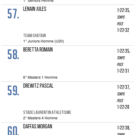
1° Seniors Femme
57.
LENAIN JULES
1:22:35,
Temps
puce
1:22:32
TEAM CHATAIN
1° Juniors Homme (U20)
58.
BERETTA ROMAIN
1:22:35,
Temps
puce
1:22:31
6° Masters 1 Homme
59.
DREWITZ PASCAL
1:22:37,
Temps
puce
1:22:20
STADE LAURENTIN ATHLETISME
2° Masters 4 Homme
60.
DAFFAS MORGAN
1:22:38,
Temps