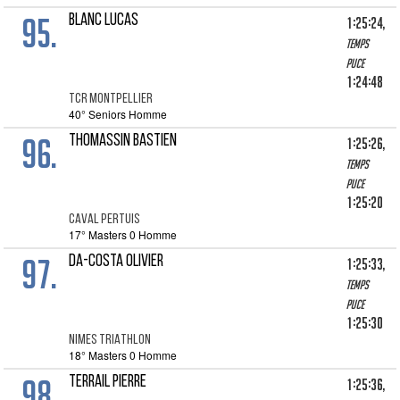
95.
BLANC LUCAS
1:25:24,
Temps
puce
1:24:48
TCR MONTPELLIER
40° Seniors Homme
96.
THOMASSIN BASTIEN
1:25:26,
Temps
puce
1:25:20
CAVAL PERTUIS
17° Masters 0 Homme
97.
DA-COSTA OLIVIER
1:25:33,
Temps
puce
1:25:30
NIMES TRIATHLON
18° Masters 0 Homme
98.
TERRAIL PIERRE
1:25:36,