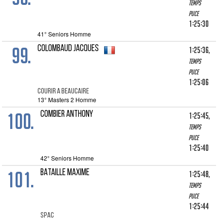
Temps
puce
1:25:30
41° Seniors Homme
99.
COLOMBAUD JACQUES
1:25:36,
Temps
puce
1:25:06
COURIR A BEAUCAIRE
13° Masters 2 Homme
100.
COMBIER ANTHONY
1:25:45,
Temps
puce
1:25:40
42° Seniors Homme
101.
BATAILLE MAXIME
1:25:48,
Temps
puce
1:25:44
SPAC