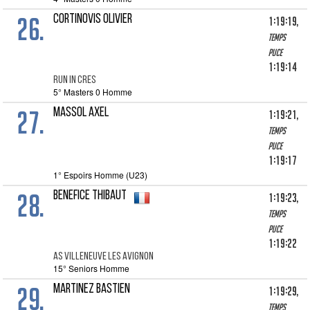
26.
CORTINOVIS OLIVIER
1:19:19,
Temps
puce
1:19:14
RUN IN CRES
5° Masters 0 Homme
27.
MASSOL AXEL
1:19:21,
Temps
puce
1:19:17
1° Espoirs Homme (U23)
28.
BENEFICE THIBAUT
1:19:23,
Temps
puce
1:19:22
AS VILLENEUVE LES AVIGNON
15° Seniors Homme
29.
MARTINEZ BASTIEN
1:19:29,
Temps