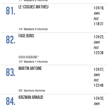
81.
LE-COGUIEC MATHIEU
1:24:18,
Temps
puce
1:18:37
14° Masters 0 Homme
82.
FAGE BORIS
1:24:22,
Temps
puce
1:23:38
UAVH AUBAGNE*
10° Masters 1 Homme
83.
MARTIN Antoine
1:24:27,
Temps
puce
1:23:40
33° Seniors Homme
84.
KRIZMAN ARNAUD
1:24:32,
Temps