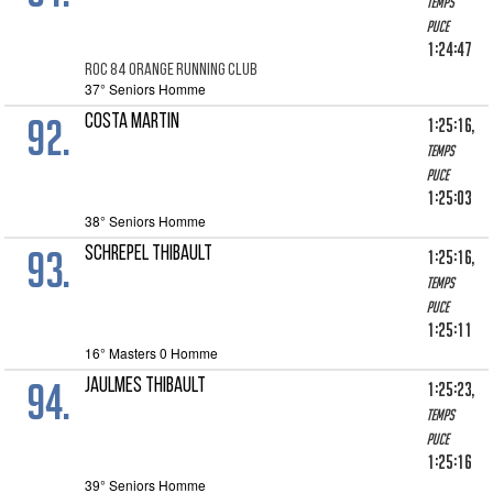
Temps
puce
1:24:47
ROC 84 ORANGE RUNNING CLUB
37° Seniors Homme
92.
COSTA MARTIN
1:25:16,
Temps
puce
1:25:03
38° Seniors Homme
93.
SCHREPEL THIBAULT
1:25:16,
Temps
puce
1:25:11
16° Masters 0 Homme
94.
JAULMES THIBAULT
1:25:23,
Temps
puce
1:25:16
39° Seniors Homme