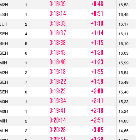
0:18:09
+0:46
M2H
1
16,53
0:18:14
+0:51
ESH
1
16,45
0:18:33
+1:10
JUH
2
16,17
0:18:37
+1:14
SEH
4
16,11
0:18:38
+1:15
SEH
5
16,10
0:18:43
+1:20
SEH
6
16,03
0:18:46
+1:23
MIH
1
15,99
0:19:18
+1:55
M2H
2
15,54
0:19:22
+1:59
SEH
7
15,49
0:19:23
+2:00
SEH
8
15,48
0:19:34
+2:11
M3H
1
15,33
0:19:41
+2:18
M0H
1
15,24
0:20:14
+2:51
MIH
2
14,83
0:20:28
+3:05
M1H
2
14,66
0:20:51
+3:28