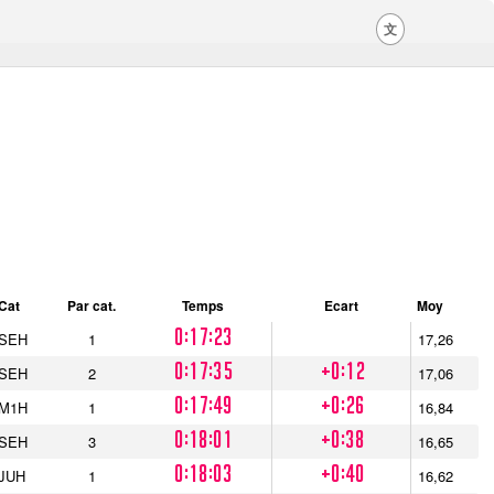
文
Cat
Par cat.
Temps
Ecart
Moy
0:17:23
SEH
1
17,26
0:17:35
+0:12
SEH
2
17,06
0:17:49
+0:26
M1H
1
16,84
0:18:01
+0:38
SEH
3
16,65
0:18:03
+0:40
JUH
1
16,62