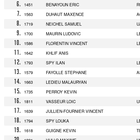
6.
1451
BENAYOUN ERIC
R
7.
1563
DUHAUT MAXENCE
A
8.
1719
NEICHEL SAMUEL
U
9.
1700
MAURIN LUDOVIC
L
10.
1586
FLORENTIN VINCENT
L
11.
1642
KHLIF ANIS
12.
1793
SPY ILAN
L
13.
1579
FAYOLLE STEPHANE
A
14.
1663
LEDIEU MALAURYAN
15.
1735
PERROY KEVIN
16.
1811
VASSEUR LOIC
U
17.
1639
JULLIEN-FOURNIER VINCENT
18.
1794
SPY LOUKA
L
19.
1618
GUIGNE KEVIN
T
20.