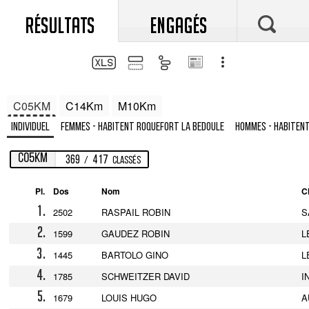
RÉSULTATS
ENGAGÉS
C05KM
C14Km
M10Km
Individuel
Femmes - Habitent Roquefort La Bedoule
Hommes - Habitent
C05KM
369
417
/
Classés
Pl.
Dos
Nom
C
1.
2502
RASPAIL ROBIN
S
2.
1599
GAUDEZ ROBIN
L
3.
1445
BARTOLO GINO
L
4.
1785
SCHWEITZER DAVID
I
5.
1679
LOUIS HUGO
A