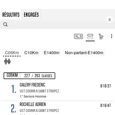
RÉSULTATS
ENGAGÉS
文
C05Km
C10Km
E1400m
Non-partant-E1400m
C05Km
227
263
/
Classés
1.
GALERY FREDERIC
0:16:37
UST COURIR A SAINT STROPEZ
1° Seniors Homme
2.
ROCHELLE ADRIEN
0:16:47
UST COURIR A SAINT STROPEZ