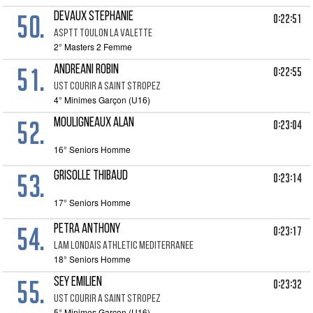
50.
DEVAUX STEPHANIE
0:22:51
ASPTT TOULON LA VALETTE
2° Masters 2 Femme
51.
ANDREANI ROBIN
0:22:55
UST COURIR A SAINT STROPEZ
4° Minimes Garçon (U16)
52.
MOULIGNEAUX ALAN
0:23:04
16° Seniors Homme
53.
GRISOLLE THIBAUD
0:23:14
17° Seniors Homme
54.
PETRA ANTHONY
0:23:17
LAM LONDAIS ATHLETIC MEDITERRANEE
18° Seniors Homme
55.
SEY EMILIEN
0:23:32
UST COURIR A SAINT STROPEZ
5° Minimes Garçon (U16)