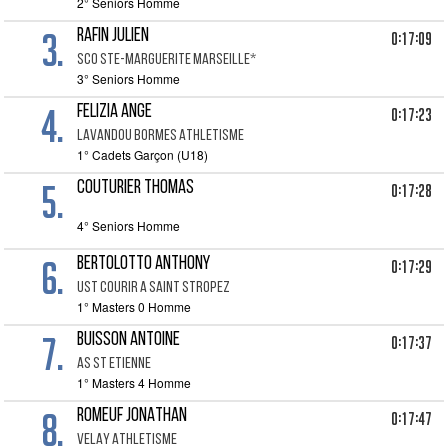
2° Seniors Homme
3.
RAFIN JULIEN
0:17:09
SCO STE-MARGUERITE MARSEILLE*
3° Seniors Homme
4.
FELIZIA ANGE
0:17:23
LAVANDOU BORMES ATHLETISME
1° Cadets Garçon (U18)
5.
COUTURIER THOMAS
0:17:28
4° Seniors Homme
6.
BERTOLOTTO ANTHONY
0:17:29
UST COURIR A SAINT STROPEZ
1° Masters 0 Homme
7.
BUISSON ANTOINE
0:17:37
AS ST ETIENNE
1° Masters 4 Homme
8.
ROMEUF JONATHAN
0:17:47
VELAY ATHLETISME