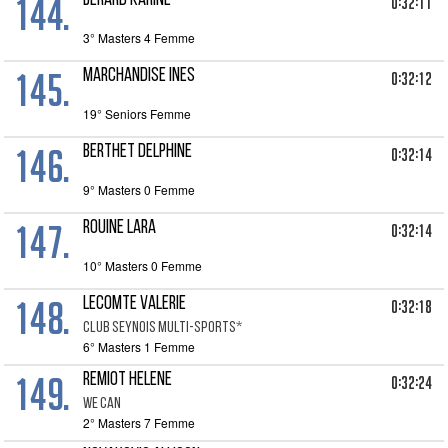
144.
BERARD KARINE
0:32:11
3° Masters 4 Femme
145.
MARCHANDISE INES
0:32:12
19° Seniors Femme
146.
BERTHET DELPHINE
0:32:14
9° Masters 0 Femme
147.
ROUINE LARA
0:32:14
10° Masters 0 Femme
148.
LECOMTE VALERIE
0:32:18
CLUB SEYNOIS MULTI-SPORTS*
6° Masters 1 Femme
149.
REMIOT HELENE
0:32:24
WE CAN
2° Masters 7 Femme