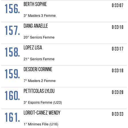
156.
BERTH SOPHIE
0:33:07
3° Masters 3 Femme
157.
DANG ANAELLE
0:33:10
20° Seniors Femme
158.
LOPEZ LISA
0:33:17
21° Seniors Femme
159.
DESDERI CORINNE
0:33:18
7° Masters 2 Femme
160.
PETITCOLAS LYLOU
0:33:28
3° Espoirs Femme (U23)
161.
LORIOT-CANEZ WENDY
0:33:33
1° Minimes Fille (U16)