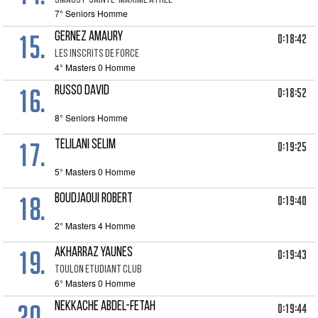
SMAGST-SAINTE-MAXIME ATHLE
7° Seniors Homme
15.
GERNEZ AMAURY
0:18:42
LES INSCRITS DE FORCE
4° Masters 0 Homme
16.
RUSSO DAVID
0:18:52
8° Seniors Homme
17.
TELILANI SELIM
0:19:25
5° Masters 0 Homme
18.
BOUDJAOUI ROBERT
0:19:40
2° Masters 4 Homme
19.
AKHARRAZ YAUNES
0:19:43
TOULON ETUDIANT CLUB
6° Masters 0 Homme
20.
NEKKACHE ABDEL-FETAH
0:19:44