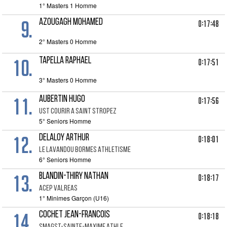
1° Masters 1 Homme
9.
AZOUGAGH MOHAMED
0:17:48
2° Masters 0 Homme
10.
TAPELLA RAPHAEL
0:17:51
3° Masters 0 Homme
11.
AUBERTIN HUGO
0:17:56
UST COURIR A SAINT STROPEZ
5° Seniors Homme
12.
DELALOY ARTHUR
0:18:01
LE LAVANDOU BORMES ATHLETISME
6° Seniors Homme
13.
BLANDIN-THIRY NATHAN
0:18:17
ACEP VALREAS
1° Minimes Garçon (U16)
14.
COCHET JEAN-FRANCOIS
0:18:18