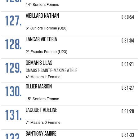
14° Seniors Femme
127.
VIEILLARD NATHAN
0:30:54
6° Juniors Homme (U20)
128.
LANCAR VICTORIA
0:31:04
2° Espoirs Femme (U23)
129.
DEMAHIS LILAS
0:31:21
SMAGST-SAINTE-MAXIME ATHLE
4° Masters 1 Femme
130.
OLLIER MARION
0:31:27
15° Seniors Femme
131.
JACQUET ADELINE
0:31:28
7° Masters 0 Femme
132.
BANTIGNY AMBRE
0:31:33