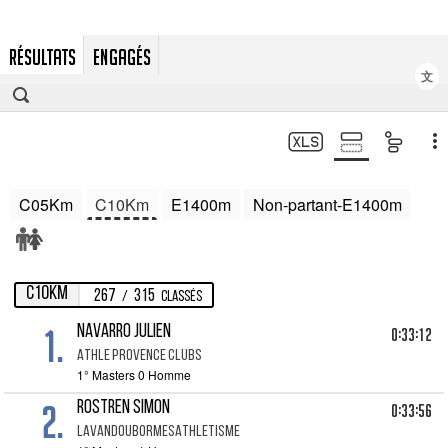
RÉSULTATS
ENGAGÉS
文
C05Km
C10Km
E1400m
Non-partant-E1400m
C10Km
267
315
/
Classés
1.
NAVARRO JULIEN
0:33:12
ATHLE PROVENCE CLUBS
1° Masters 0 Homme
2.
ROSTREN SIMON
0:33:56
LAVANDOUBORMESATHLETISME