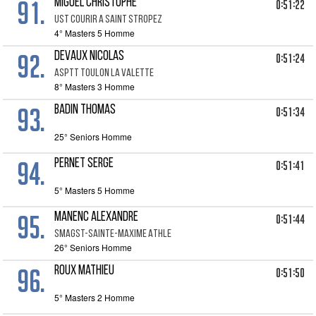
91.
MIGUEL CHRISTOPHE
0:51:22
UST COURIR A SAINT STROPEZ
4° Masters 5 Homme
92.
DEVAUX NICOLAS
0:51:24
ASPTT TOULON LA VALETTE
8° Masters 3 Homme
93.
BADIN THOMAS
0:51:34
25° Seniors Homme
94.
PERNET SERGE
0:51:41
5° Masters 5 Homme
95.
MANENC ALEXANDRE
0:51:44
SMAGST-SAINTE-MAXIME ATHLE
26° Seniors Homme
96.
ROUX Mathieu
0:51:50
5° Masters 2 Homme