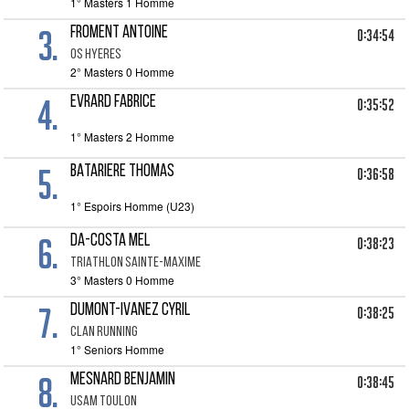
1° Masters 1 Homme
3.
FROMENT ANTOINE
0:34:54
OS HYERES
2° Masters 0 Homme
4.
EVRARD FABRICE
0:35:52
1° Masters 2 Homme
5.
BATARIERE THOMAS
0:36:58
1° Espoirs Homme (U23)
6.
DA-COSTA MEL
0:38:23
TRIATHLON SAINTE-MAXIME
3° Masters 0 Homme
7.
DUMONT-IVANEZ CYRIL
0:38:25
CLAN RUNNING
1° Seniors Homme
8.
MESNARD BENJAMIN
0:38:45
USAM TOULON