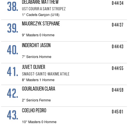
38.
DELABARRE MATTHEW
0:44:34
UST COURIR A SAINT STROPEZ
1° Cadets Garçon (U18)
39.
MAJORCZYK STEPHANE
0:44:37
9° Masters 0 Homme
40.
INDERCHIT JASON
0:44:43
7° Seniors Homme
41.
JUVET OLIVIER
0:44:55
SMAGST-SAINTE-MAXIME ATHLE
8° Masters 1 Homme
42.
GOURLAOUEN CLARA
0:44:59
2° Seniors Femme
43.
COELHO PEDRO
0:45:01
10° Masters 0 Homme