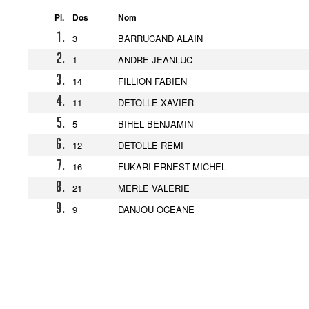
Pl.
Dos
Nom
1.
3
BARRUCAND ALAIN
2.
1
ANDRE JEANLUC
3.
14
FILLION FABIEN
4.
11
DETOLLE XAVIER
5.
5
BIHEL BENJAMIN
6.
12
DETOLLE REMI
7.
16
FUKARI ERNEST-MICHEL
8.
21
MERLE VALERIE
9.
9
DANJOU OCEANE