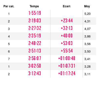
Par cat.
Temps
Ecart
Moy
1:55:19
1
5,20
2:19:03
+23:44
2
4,31
2:27:32
+32:13
3
4,07
2:35:19
+40:00
4
3,86
2:48:22
+53:03
5
3,56
2:51:13
+55:54
6
3,50
2:56:07
+01:00:48
7
3,41
3:02:50
+01:07:31
1
3,28
3:12:43
+01:17:24
2
3,11