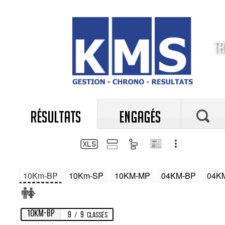
Tr
RÉSULTATS
ENGAGÉS
10Km-BP
10Km-SP
10KM-MP
04KM-BP
04K
10Km-BP
9
9
/
Classés