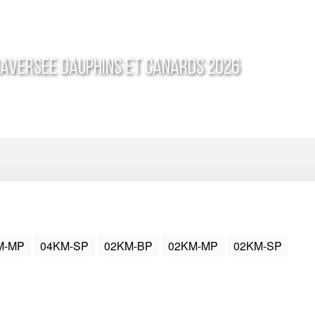
aversee Dauphins et Canards 2026
M-MP
04KM-SP
02KM-BP
02KM-MP
02KM-SP