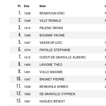
Pl.
Dos
Nom
1.
1338
BENAYOUN ERIC
2.
1449
VILLY RONALD
3.
1413
PALENC RAYAN
4.
1345
BOUNAB YACINE
5.
1447
VASSEUR LOIC
6.
1374
FAYOLLE STEPHANE
7.
1412
OUDOT-DE-DAINVILLE ALBERIC
8.
1400
LAVIGNE THEO
9.
1451
VULLO MAXIME
10.
1347
BRUNET PIERRE
11.
1339
BENKAHLA AHMED
12.
1362
DE-DAINVILLE CYPRIEN
13.
1391
HUGUES BENOIT