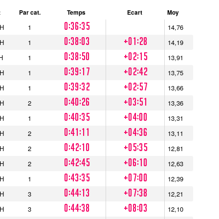
t
Par cat.
Temps
Ecart
Moy
0:36:35
H
1
14,76
0:38:03
+01:28
H
1
14,19
0:38:50
+02:15
H
1
13,91
0:39:17
+02:42
H
1
13,75
0:39:32
+02:57
H
1
13,66
0:40:26
+03:51
H
2
13,36
0:40:35
+04:00
H
1
13,31
0:41:11
+04:36
H
2
13,11
0:42:10
+05:35
H
2
12,81
0:42:45
+06:10
H
2
12,63
0:43:35
+07:00
H
1
12,39
0:44:13
+07:38
H
3
12,21
0:44:38
+08:03
H
3
12,10