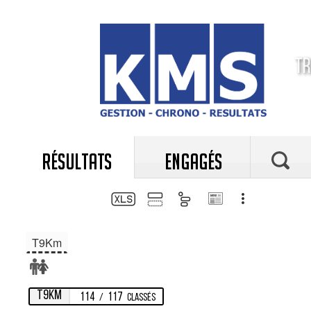
TR
RÉSULTATS
ENGAGÉS
T9Km
T9Km
114
117
/
Classés