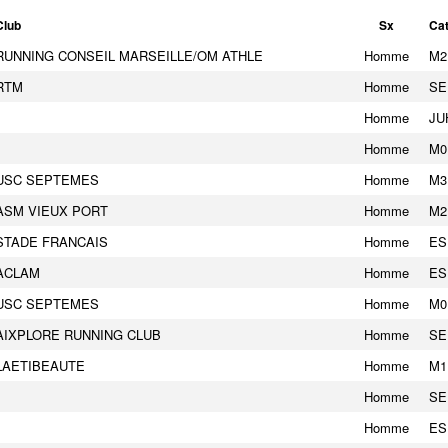
Club
Sx
Ca
RUNNING CONSEIL MARSEILLE/OM ATHLE
Homme
M2
RTM
Homme
SE
Homme
JU
Homme
M0
USC SEPTEMES
Homme
M3
ASM VIEUX PORT
Homme
M2
STADE FRANCAIS
Homme
ES
ACLAM
Homme
ES
USC SEPTEMES
Homme
M0
AIXPLORE RUNNING CLUB
Homme
SE
LAETIBEAUTE
Homme
M1
Homme
SE
Homme
ES