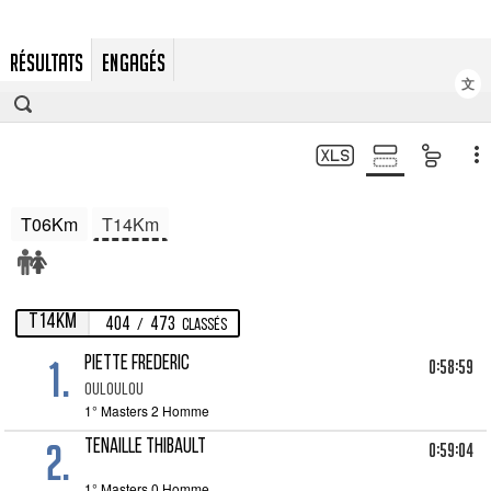
RÉSULTATS
ENGAGÉS
文
T06Km
T14Km
T14Km
404
473
/
Classés
1.
PIETTE FREDERIC
0:58:59
OULOULOU
1° Masters 2 Homme
2.
TENAILLE THIBAULT
0:59:04
1° Masters 0 Homme