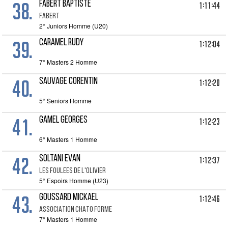
38.
FABERT BAPTISTE
1:11:44
FABERT
2° Juniors Homme (U20)
39.
CARAMEL RUDY
1:12:04
7° Masters 2 Homme
40.
SAUVAGE CORENTIN
1:12:20
5° Seniors Homme
41.
GAMEL GEORGES
1:12:23
6° Masters 1 Homme
42.
SOLTANI EVAN
1:12:37
LES FOULEES DE L'OLIVIER
5° Espoirs Homme (U23)
43.
GOUSSARD MICKAEL
1:12:46
ASSOCIATION CHATO FORME
7° Masters 1 Homme