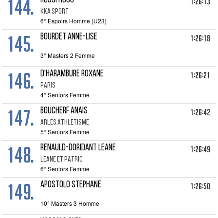
144.
ROSSI HUGO
1:26:13
KKA SPORT
6° Espoirs Homme (U23)
145.
BOURDET ANNE-LISE
1:26:18
3° Masters 2 Femme
146.
D'HARAMBURE ROXANE
1:26:21
PARIS
4° Seniors Femme
147.
BOUCHERF ANAIS
1:26:42
ARLES ATHLETISME
5° Seniors Femme
148.
RENAULD-DORIDANT LEANE
1:26:49
LEANE ET PATRIC
6° Seniors Femme
149.
APOSTOLO STEPHANE
1:26:50
10° Masters 3 Homme