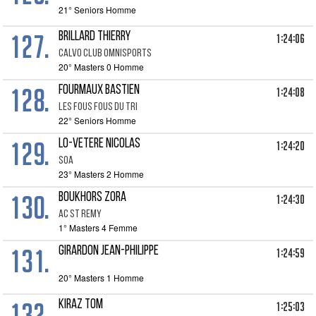
21° Seniors Homme
127.
BRILLARD THIERRY
1:24:06
CALVO CLUB OMNISPORTS
20° Masters 0 Homme
128.
FOURMAUX BASTIEN
1:24:08
LES FOUS FOUS DU TRI
22° Seniors Homme
129.
LO-VETERE NICOLAS
1:24:20
SOA
23° Masters 2 Homme
130.
BOUKHORS ZORA
1:24:30
AC ST REMY
1° Masters 4 Femme
131.
GIRARDON Jean-Philippe
1:24:59
20° Masters 1 Homme
132.
KIRAZ TOM
1:25:03