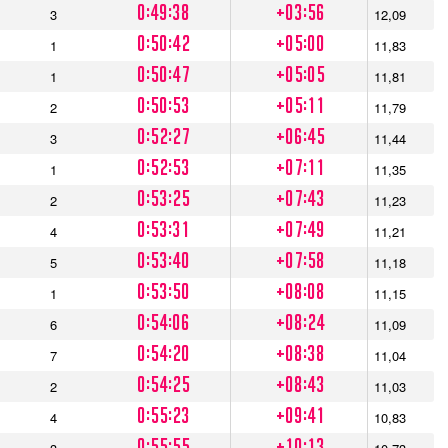
0:49:38
+03:56
3
12,09
0:50:42
+05:00
1
11,83
0:50:47
+05:05
1
11,81
0:50:53
+05:11
2
11,79
0:52:27
+06:45
3
11,44
0:52:53
+07:11
1
11,35
0:53:25
+07:43
2
11,23
0:53:31
+07:49
4
11,21
0:53:40
+07:58
5
11,18
0:53:50
+08:08
1
11,15
0:54:06
+08:24
6
11,09
0:54:20
+08:38
7
11,04
0:54:25
+08:43
2
11,03
0:55:23
+09:41
4
10,83
0:55:55
+10:13