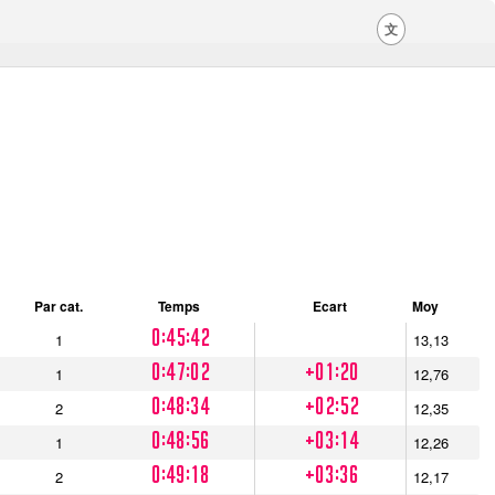
文
Par cat.
Temps
Ecart
Moy
0:45:42
1
13,13
0:47:02
+01:20
1
12,76
0:48:34
+02:52
2
12,35
0:48:56
+03:14
1
12,26
0:49:18
+03:36
2
12,17