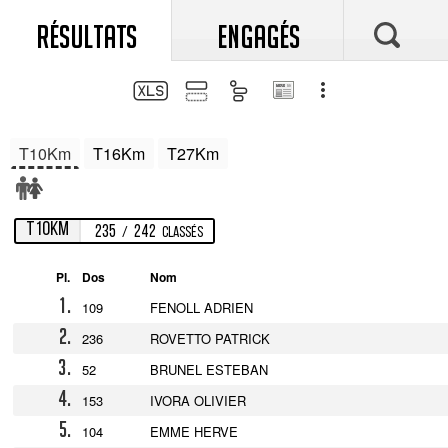
RÉSULTATS
ENGAGÉS
T10Km
T16Km
T27Km
T10Km
235
242
/
Classés
Pl.
Dos
Nom
1.
109
FENOLL ADRIEN
2.
236
ROVETTO PATRICK
3.
52
BRUNEL ESTEBAN
4.
153
IVORA OLIVIER
5.
104
EMME HERVE