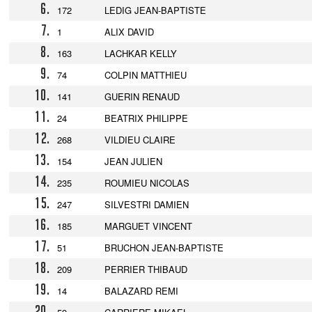
6.
172
LEDIG JEAN-BAPTISTE
7.
1
ALIX DAVID
8.
163
LACHKAR KELLY
9.
74
COLPIN MATTHIEU
10.
141
GUERIN RENAUD
11.
24
BEATRIX PHILIPPE
12.
268
VILDIEU CLAIRE
13.
154
JEAN JULIEN
14.
235
ROUMIEU NICOLAS
15.
247
SILVESTRI DAMIEN
16.
185
MARGUET VINCENT
17.
51
BRUCHON JEAN-BAPTISTE
18.
209
PERRIER THIBAUD
19.
14
BALAZARD REMI
20.